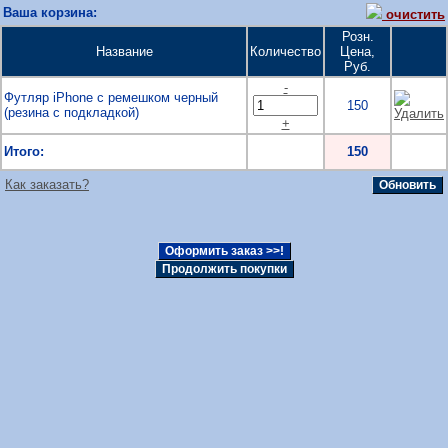
Ваша корзина:
очистить
Розн.
Название
Количество
Цена,
Руб.
-
Футляр iPhone с ремешком черный
150
(резина с подкладкой)
+
Итого:
150
Как заказать?