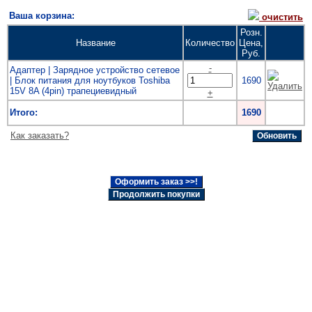
Ваша корзина:
очистить
Розн.
Название
Количество
Цена,
Руб.
-
Адаптер | Зарядное устройство сетевое
| Блок питания для ноутбуков Toshiba
1690
15V 8A (4pin) трапециевидный
+
Итого:
1690
Как заказать?