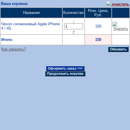
Ваша корзина:
очистить
Розн. Цена,
Название
Количество
Руб.
-
Чехол силиконовый Apple iPhone
150
4 / 4S
+
Итого:
150
Как заказать?