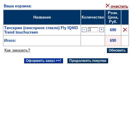
Ваша корзина:
очистить
Розн.
Название
Количество
Цена,
Руб.
Тачскрин (сенсорное стекло) Fly IQ443
-
+
690
Trend touchscreen
Итого:
690
Как заказать?