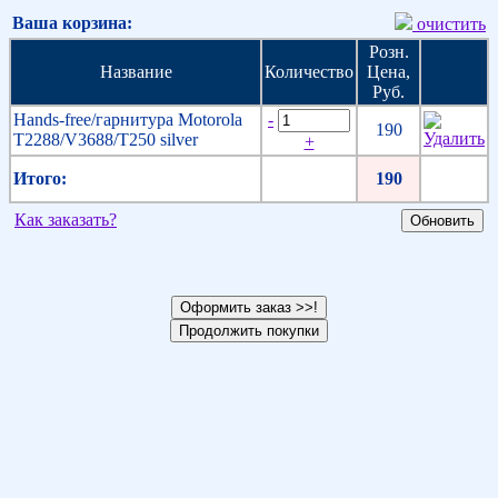
Ваша корзина:
очистить
Розн.
Название
Количество
Цена,
Руб.
Hands-free/гарнитура Motorola
-
190
T2288/V3688/T250 silver
+
Итого:
190
Как заказать?