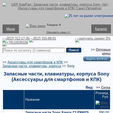
Меню
Каталог
Оформить заказ >>
>>
Оптовые
цены
ЗАДАТЬ ВОПРОС
>>
Аксессуары для смартфонов и КПК
>>
Запасные части, клавиатуры, корпуса
>> Sony
Запасные части, клавиатуры, корпуса Sony
(Аксессуары для смартфонов и КПК)
Вид:
>>
Сетка
Розница,
Руб.
Название
Запасные части Sony Xperia Z3 (D6603)
890.00