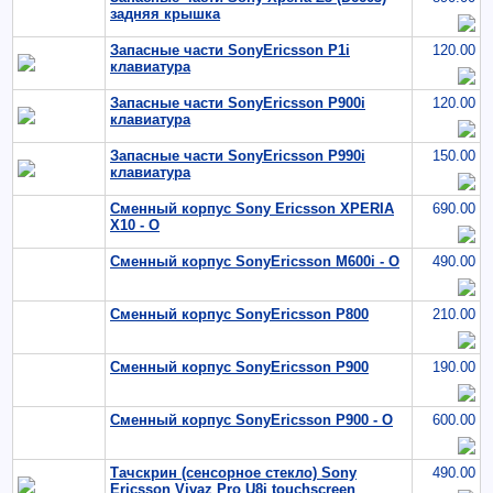
задняя крышка
Запасные части SonyEricsson P1i
120.00
клавиатура
Запасные части SonyEricsson P900i
120.00
клавиатура
Запасные части SonyEricsson P990i
150.00
клавиатура
Сменный корпус Sony Ericsson XPERIA
690.00
X10 - O
Сменный корпус SonyEricsson M600i - O
490.00
Сменный корпус SonyEricsson P800
210.00
Сменный корпус SonyEricsson P900
190.00
Сменный корпус SonyEricsson P900 - O
600.00
Тачскрин (сенсорное стекло) Sony
490.00
Ericsson Vivaz Pro U8i touchscreen