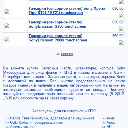
Тачскрин (сенсорное стекло) Sony Xperia
690.00
Tipo ST21 /
ST21i touchscreen
Тачскрин (сенсорное стекло)
650.00
SonyEricsson G700 touchscreen
Тачскрин (сенсорное стекло)
350.00
SonyEricsson P800i touchscreen
наверх
Вы можете купить Запасные части, клавиатуры, корпуса Sony
(Аксессуары для смартфонов и КПК) в нашем магазине в Санкт-
Петербурге или заказать Запасные части, клавиатуры, корпуса Sony
с доставкой по почте. Большинство представленных на сайте
товаров имеется в наличии в нашем оптово-розничном магазине, но
некоторые возможно необходимо подвезти со склада. Поэтому,
пожалуйста, предварительно позвоните нам по телефону (812)312-
17-35 или оформите заказ через корзину.
Аксессуары для смартфонов и КПК:
Hands Free гарнитуры, адаптеры для наушников
Acer
>>
>>
USB Кабели передачи данных
Asus
>>
>>
Аккумуляторы
HP
>>
>>