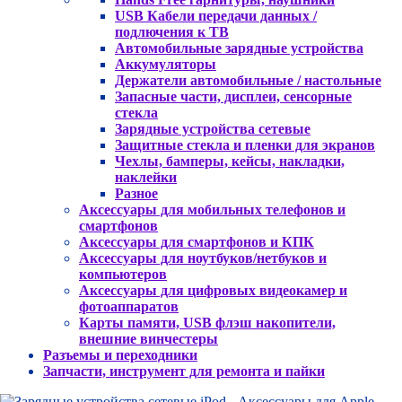
USB Кабели передачи данных /
подлючения к ТВ
Автомобильные зарядные устройства
Аккумуляторы
Держатели автомобильные / настольные
Запасные части, дисплеи, сенсорные
стекла
Зарядные устройства сетевые
Защитные стекла и пленки для экранов
Чехлы, бамперы, кейсы, накладки,
наклейки
Разное
Аксессуары для мобильных телефонов и
смартфонов
Аксессуары для смартфонов и КПК
Аксессуары для ноутбуков/нетбуков и
компьютеров
Аксессуары для цифровых видеокамер и
фотоаппаратов
Карты памяти, USB флэш накопители,
внешние винчестеры
Разъемы и переходники
Запчасти, инструмент для ремонта и пайки