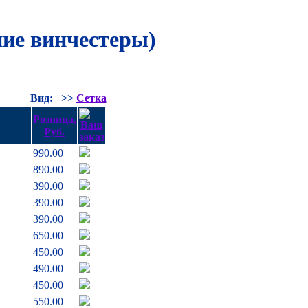
ие винчестеры)
Вид:
>>
Сетка
Розница,
Руб.
990.00
890.00
390.00
390.00
390.00
650.00
450.00
490.00
450.00
550.00