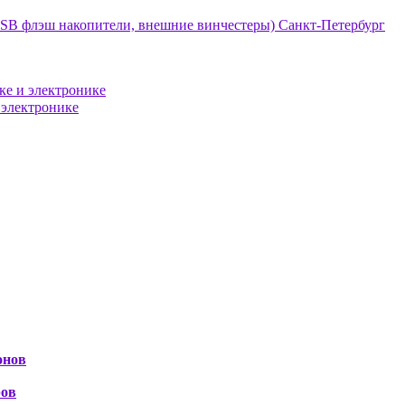
онов
ров