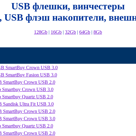
USB флешки, винчестеры
, USB флэш накопители, внешн
128Gb
|
16Gb
|
32Gb
|
64Gb
|
8Gb
8GB SmartBuy Crown USB 3.0
GB SmartBuy Fasion USB 3.0
GB SmartBuy Crown USB 2.0
b Smartbuy Crown USB 3.0
b Smartbuy Quartz USB 2.0
 Sandisk Ultra Fit USB 3.0
GB SmartBuy Crown USB 2.0
GB SmartBuy Crown USB 3.0
b Smartbuy Quartz USB 2.0
GB SmartBuy Crown USB 2.0