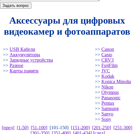
Аксессуары для цифровых
видеокамер и фотоаппаратов
>>
USB Кабели
>>
Canon
>>
Аккумуляторы
>>
Casio
>>
Зарядные устройства
>>
CRV3
>>
Разное
>>
FujiFilm
>>
Карты памяти
>>
JVC
>>
Kodak
>>
Konica Minolta
>>
Nikon
>>
Olympus
>>
Panasonic
>>
Pentax
>>
Samsung
>>
Sanyo
>>
Sony
[пред]
[1-50]
[51-100]
[101-150]
[151-200]
[201-250]
[251-300]
[301-350]
[351-400]
[401-434]
[след]