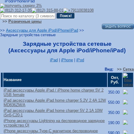
>>
Розничные цены
ЗАДАТЬ ВОПРОС
>>
Аксессуары для Apple iPod/iPhone/iPad
>>
Зарядные устройства сетевые
Зарядные устройства сетевые
(Аксессуары для Apple iPod/iPhone/iPad)
iPad
|
iPhone
|
iPod
Вид:
>>
Сетка
Опт,
Название
Руб.
iPad аксессуары Apple iPad /
iPhone home charger 5V 2
350.00
USB female
iPad аксессуары Apple iPad home charger 5.2V 2.4A 12W
550.00
MD836ZM/
A
iPad аксессуары Apple iPad home charger 5V 2.1A 10W
350.00
iSn5-C20-1
iPhone аксессуары Lightning на беспроводное зарядное
190.00
устройство QI
iPhone аксессуары Type-C магнитное беспроводное
590.00