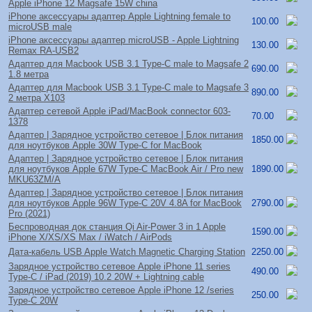
Apple iPhone 12 Magsafe 15W china
iPhone аксессуары адаптер Apple Lightning female to
100.00
microUSB male
iPhone аксессуары адаптер microUSB - Apple Lightning
130.00
Remax RA-USB2
Адаптер для Macbook USB 3.1 Type-C male to Magsafe 2
690.00
1.8 метра
Адаптер для Macbook USB 3.1 Type-C male to Magsafe 3
890.00
2 метра X103
Адаптер сетевой Apple iPad/
MacBook connector 603-
70.00
1378
Адаптер | Зарядное устройство сетевое | Блок питания
1850.00
для ноутбуков Apple 30W Type-C for MacBook
Адаптер | Зарядное устройство сетевое | Блок питания
для ноутбуков Apple 67W Type-C MacBook Air /
Pro new
1890.00
MKU63ZM/
A
Адаптер | Зарядное устройство сетевое | Блок питания
для ноутбуков Apple 96W Type-C 20V 4.8A for MacBook
2790.00
Pro (2021)
Беспроводная док станция Qi Air-Power 3 in 1 Apple
1590.00
iPhone X/
XS/
XS Max /
iWatch /
AirPods
Дата-кабель USB Apple Watch Magnetic Charging Station
2250.00
Зарядное устройство сетевое Apple iPhone 11 series
490.00
Type-C /
iPad (2019) 10.2 20W + Lightning cable
Зарядное устройство сетевое Apple iPhone 12 /
series
250.00
Type-C 20W