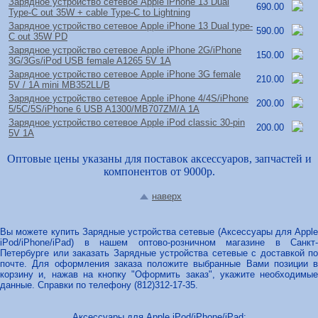
Зарядное устройство сетевое Apple iPhone 13 Dual
690.00
Type-C out 35W + cable Type-C to Lightning
Зарядное устройство сетевое Apple iPhone 13 Dual type-
590.00
C out 35W PD
Зарядное устройство сетевое Apple iPhone 2G/
iPhone
150.00
3G/
3Gs/
iPod USB female A1265 5V 1A
Зарядное устройство сетевое Apple iPhone 3G female
210.00
5V /
1A mini MB352LL/
B
Зарядное устройство сетевое Apple iPhone 4/
4S/
iPhone
200.00
5/
5C/
5S/
iPhone 6 USB A1300/
MB707ZM/
A 1A
Зарядное устройство сетевое Apple iPod classic 30-pin
200.00
5V 1A
Оптовые цены указаны для поставок аксессуаров, запчастей и
компонентов от 9000р.
наверх
Вы можете купить Зарядные устройства сетевые (Аксессуары для Apple
iPod/iPhone/iPad) в нашем оптово-розничном магазине в Санкт-
Петербурге или заказать Зарядные устройства сетевые с доставкой по
почте. Для оформления заказа положите выбранные Вами позиции в
корзину и, нажав на кнопку "Оформить заказ", укажите необходимые
данные. Справки по телефону (812)312-17-35.
Аксессуары для Apple iPod/iPhone/iPad: