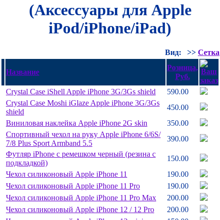
(Аксессуары для Apple
iPod/iPhone/iPad)
Вид:
>>
Сетка
Розница,
Название
Руб.
Crystal Case iShell Apple iPhone 3G/
3Gs shield
590.00
Crystal Case Moshi iGlaze Apple iPhone 3G/
3Gs
450.00
shield
Виниловая наклейка Apple iPhone 2G skin
350.00
Спортивный чехол на руку Apple iPhone 6/
6S/
390.00
7/
8 Plus Sport Armband 5.5
Футляр iPhone с ремешком черный (резина с
150.00
подкладкой)
Чехол силиконовый Apple iPhone 11
190.00
Чехол силиконовый Apple iPhone 11 Pro
190.00
Чехол силиконовый Apple iPhone 11 Pro Max
200.00
Чехол силиконовый Apple iPhone 12 /
12 Pro
200.00