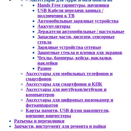
Hands Free гарнитуры, наушники
USB Кабели передачи данных /
подлючения к ТВ
Автомобильные зарядные устройства
Аккумуляторы
Держатели автомобильные / настольные
Запасные части, дисплеи, сенсорные
стекла
Зарядные устройства сетевые
Защитные стекла и пленки для экранов
Чехлы, бамперы, кейсы, накладки,
наклейки
Разное
Аксессуары для мобильных телефонов и
смартфонов
Аксессуары для смартфонов и КПК
Аксессуары для ноутбуков/нетбуков и
компьютеров
Аксессуары для цифровых видеокамер и
фотоаппаратов
Карты памяти, USB флэш накопители,
внешние винчестеры
Разъемы и переходники
Запчасти, инструмент для ремонта и пайки