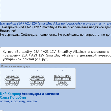
Батарейка 23A / A23 12V SmartBuy Alkaline (Батарейки и элементы питан
Батарейка 23A / A23 12V SmartBuy Alkaline обеспечивает надежное дли
Внимание!
Не заряжать. Соблюдать полярность. Не разбирать, не нагревать, не до
Купите «Батарейку 23A / A23 12V SmartBuy Alkaline»
в магазине
в 
«Батарейку 23A / A23 12V SmartBuy Alkaline»
с доставкой курьер
ускоренной почтой
(230 руб).
Популярные аксессуары:
Зарядное
Зарядное
Кабель USB
устройство
устройство
Type-C - USB
USB 5V 1A
USB 5V 2A
1 метр
290.00 руб.
200.00 руб.
350.00 руб.
ЦКР Комрад
:
Аксессуары и запчасти
Санкт-Петербург
оптом, в розницу, почтой