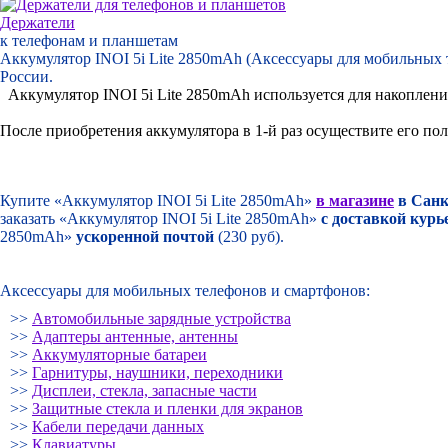
Держатели
к телефонам и планшетам
Аккумулятор INOI 5i Lite 2850mAh (Аксессуары для мобильных т
России.
Аккумулятор INOI 5i Lite 2850mAh используется для накоплени
После приобретения аккумулятора в 1-й раз осуществите его по
Купите «Аккумулятор INOI 5i Lite 2850mAh»
в магазине
в Санк
заказать «Аккумулятор INOI 5i Lite 2850mAh»
с доставкой курь
2850mAh»
ускоренной почтой
(230 руб).
Аксессуары для мобильных телефонов и смартфонов:
>>
Автомобильные зарядные устройства
>>
Адаптеры антенные, антенны
>>
Аккумуляторные батареи
>>
Гарнитуры, наушники, переходники
>>
Дисплеи, стекла, запасные части
>>
Защитные стекла и пленки для экранов
>>
Кабели передачи данных
>>
Клавиатуры