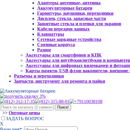
Адаптеры антенные, антенны
Аккумуляторные батареи
Гарнитуры, наушники, переходники
Дисплеи, стекла, запасные части
Защитные стекла и пленки для экранов
Кабели передачи данных
Клавиатуры
Сетевые зарядные устройства
Сменные корпуса
Разное
Аксессуары для смартфонов и КПК
Аксессуары для ноутбуков/нетбуков и компьюте
Аксессуары для цифровых видеокамер и фотоап
Карты памяти, USB флэш накопители, внешние
Разъемы и переходники
Запчасти, инструмент для ремонта и пайки
>>
Оптовые цены
ЗАДАТЬ ВОПРОС
Х
Ваше имя*: