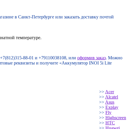
газине в Санкт-Петербурге или заказать доставку почтой
мнатной температуре.
 +7(812)315-88-01 и +79110038108, или
оформив заказ
. Можно
чтовые реквизиты и получите «Аккумулятор INOI 5i Lite
>>
Acer
>>
Alcatel
>>
Asus
>>
Explay
>>
Fly
>>
Highscreen
>>
HTC
>>
Huawei