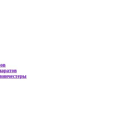
ров
паратов
 винчестеры