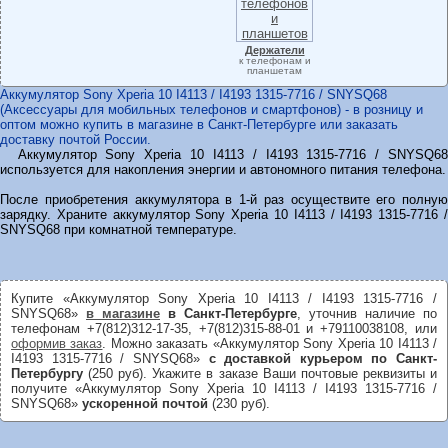
Держатели
к телефонам и
планшетам
Аккумулятор Sony Xperia 10 I4113 / I4193 1315-7716 / SNYSQ68
(Аксессуары для мобильных телефонов и смартфонов) - в розницу и
оптом можно купить в магазине в Санкт-Петербурге или заказать
доставку почтой России.
Аккумулятор Sony Xperia 10 I4113 / I4193 1315-7716 / SNYSQ68
используется для накопления энергии и автономного питания телефона.
После приобретения аккумулятора в 1-й раз осуществите его полную
зарядку. Храните аккумулятор Sony Xperia 10 I4113 / I4193 1315-7716 /
SNYSQ68 при комнатной температуре.
Купите «Аккумулятор Sony Xperia 10 I4113 / I4193 1315-7716 /
SNYSQ68»
в магазине
в Санкт-Петербурге
, уточнив наличие по
телефонам +7(812)312-17-35, +7(812)315-88-01 и +79110038108, или
оформив заказ
. Можно заказать «Аккумулятор Sony Xperia 10 I4113 /
I4193 1315-7716 / SNYSQ68»
с доставкой курьером по Санкт-
Петербургу
(250 руб). Укажите в заказе Ваши почтовые реквизиты и
получите «Аккумулятор Sony Xperia 10 I4113 / I4193 1315-7716 /
SNYSQ68»
ускоренной почтой
(230 руб).