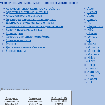
Аксессуары для мобильных телефонов и смартфонов:
Автомобильные зарядные устройства
Acer
>>
>>
Адаптеры антенные, антенны
Alcatel
>>
>>
Аккумуляторные батареи
Asus
>>
>>
Гарнитуры, наушники, переходники
Explay
>>
>>
Дисплеи, стекла, запасные части
Fly
>>
>>
Защитные стекла и пленки для экранов
Highscreen
>>
>>
Кабели передачи данных
HTC
>>
>>
Клавиатуры
Huawei
>>
>>
Сетевые зарядные устройства
Lenovo
>>
>>
Сменные корпуса
LG
>>
>>
Разное
Meizu
>>
>>
Держатели автомобильные
Micromax
>>
>>
Карты памяти
Microsoft
>>
>>
Motorola
>>
Nokia
>>
OPPO
>>
Philips
>>
Prestigio
>>
Samsung
>>
Sony
>>
Xiaomi
>>
ZTE
>>
Популярные аксессуары:
Зарядное
Зарядное
Кабель USB
устройство
устройство
Type-C - USB
USB 5V 1A
USB 5V 2A
1 метр