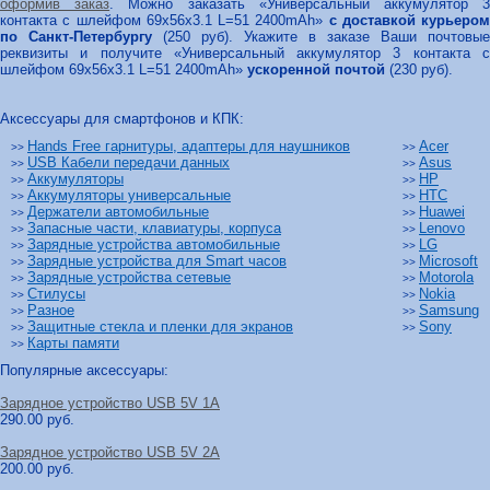
оформив заказ
. Можно заказать «Универсальный аккумулятор 
контакта с шлейфом 69x56x3.1 L=51 2400mAh»
с доставкой курьером
по Санкт-Петербургу
(250 руб). Укажите в заказе Ваши почтовые
реквизиты и получите «Универсальный аккумулятор 3 контакта с
шлейфом 69x56x3.1 L=51 2400mAh»
ускоренной почтой
(230 руб).
Аксессуары для смартфонов и КПК:
Hands Free гарнитуры, адаптеры для наушников
Acer
>>
>>
USB Кабели передачи данных
Asus
>>
>>
Аккумуляторы
HP
>>
>>
Аккумуляторы универсальные
HTC
>>
>>
Держатели автомобильные
Huawei
>>
>>
Запасные части, клавиатуры, корпуса
Lenovo
>>
>>
Зарядные устройства автомобильные
LG
>>
>>
Зарядные устройства для Smart часов
Microsoft
>>
>>
Зарядные устройства сетевые
Motorola
>>
>>
Стилусы
Nokia
>>
>>
Разное
Samsung
>>
>>
Защитные стекла и пленки для экранов
Sony
>>
>>
Карты памяти
>>
Популярные аксессуары:
Зарядное устройство USB 5V 1A
290.00 руб.
Зарядное устройство USB 5V 2A
200.00 руб.