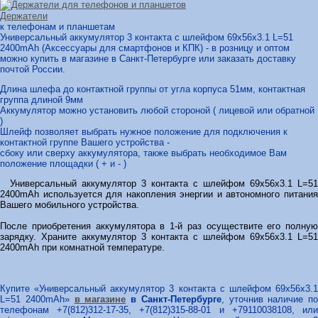
Держатели
к телефонам и планшетам
Универсальный аккумулятор 3 контакта с шлейфом 69x56x3.1 L=51
2400mAh (Аксессуары для смартфонов и КПК) - в розницу и оптом
можно купить в магазине в Санкт-Петербурге или заказать доставку
почтой России.
Длина шлефа до контактной группы от угла корпуса 51мм, контактная
группа длиной 9мм
Аккумулятор можно установить любой стороной ( лицевой или обратной
)
Шлейф позволяет выбрать нужное положение для подключения к
контактной группе Вашего устройства -
сбоку или сверху аккумулятора, также выбрать необходимое Вам
положение площадки ( + и - )
Универсальный аккумулятор 3 контакта с шлейфом 69x56x3.1 L=51
2400mAh используется для накопления энергии и автономного питания
Вашего мобильного устройства.
После приобретения аккумулятора в 1-й раз осуществите его полную
зарядку. Храните аккумулятор 3 контакта с шлейфом 69x56x3.1 L=51
2400mAh при комнатной температуре.
Купите «Универсальный аккумулятор 3 контакта с шлейфом 69x56x3.1
L=51 2400mAh»
в магазине
в Санкт-Петербурге
, уточнив наличие по
телефонам +7(812)312-17-35, +7(812)315-88-01 и +79110038108, или