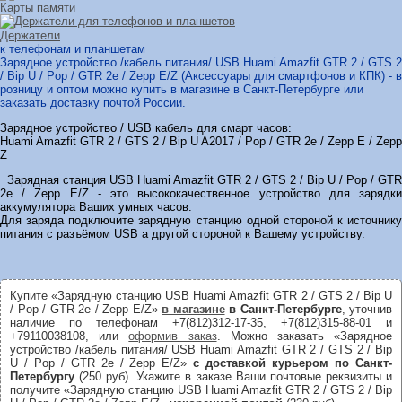
Карты памяти
Держатели
к телефонам и планшетам
Зарядное устройство /кабель питания/ USB Huami Amazfit GTR 2 / GTS 2
/ Bip U / Pop / GTR 2e / Zepp E/Z (Аксессуары для смартфонов и КПК) - в
розницу и оптом можно купить в магазине в Санкт-Петербурге или
заказать доставку почтой России.
Зарядное устройство / USB кабель для смарт часов:
Huami Amazfit GTR 2 / GTS 2 / Bip U A2017 / Pop / GTR 2e / Zepp E / Zepp
Z
Зарядная станция USB Huami Amazfit GTR 2 / GTS 2 / Bip U / Pop / GTR
2e / Zepp E/Z - это высококачественное устройство для зарядки
аккумулятора Ваших умных часов.
Для заряда подключите зарядную станцию одной стороной к источнику
питания с разъёмом USB а другой стороной к Вашему устройству.
Купите «Зарядную станцию USB Huami Amazfit GTR 2 / GTS 2 / Bip U
/ Pop / GTR 2e / Zepp E/Z»
в магазине
в Санкт-Петербурге
, уточнив
наличие по телефонам +7(812)312-17-35, +7(812)315-88-01 и
+79110038108, или
оформив заказ
. Можно заказать «Зарядное
устройство /кабель питания/ USB Huami Amazfit GTR 2 / GTS 2 / Bip
U / Pop / GTR 2e / Zepp E/Z»
с доставкой курьером по Санкт-
Петербургу
(250 руб). Укажите в заказе Ваши почтовые реквизиты и
получите «Зарядную станцию USB Huami Amazfit GTR 2 / GTS 2 / Bip