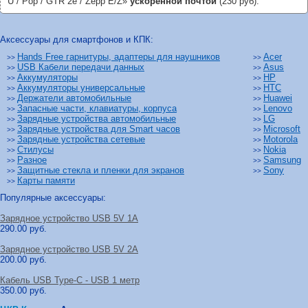
U / Pop / GTR 2e / Zepp E/Z»
ускоренной почтой
(230 руб).
Аксессуары для смартфонов и КПК:
Hands Free гарнитуры, адаптеры для наушников
Acer
>>
>>
USB Кабели передачи данных
Asus
>>
>>
Аккумуляторы
HP
>>
>>
Аккумуляторы универсальные
HTC
>>
>>
Держатели автомобильные
Huawei
>>
>>
Запасные части, клавиатуры, корпуса
Lenovo
>>
>>
Зарядные устройства автомобильные
LG
>>
>>
Зарядные устройства для Smart часов
Microsoft
>>
>>
Зарядные устройства сетевые
Motorola
>>
>>
Стилусы
Nokia
>>
>>
Разное
Samsung
>>
>>
Защитные стекла и пленки для экранов
Sony
>>
>>
Карты памяти
>>
Популярные аксессуары:
Зарядное устройство USB 5V 1A
290.00 руб.
Зарядное устройство USB 5V 2A
200.00 руб.
Кабель USB Type-C - USB 1 метр
350.00 руб.