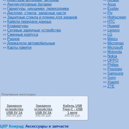
>>
>>
Аккумуляторные батареи
Asus
>>
>>
Гарнитуры, наушники, переходники
Explay
>>
>>
Дисплеи, стекла, запасные части
Fly
>>
>>
Защитные стекла и пленки для экранов
Highscreen
>>
>>
Кабели передачи данных
HTC
>>
>>
Клавиатуры
Huawei
>>
>>
Сетевые зарядные устройства
Lenovo
>>
>>
Сменные корпуса
LG
>>
>>
Разное
Meizu
>>
>>
Держатели автомобильные
Micromax
>>
>>
Карты памяти
Microsoft
>>
>>
Motorola
>>
Nokia
>>
OPPO
>>
Philips
>>
Prestigio
>>
Samsung
>>
Sony
>>
Xiaomi
>>
ZTE
>>
Популярные аксессуары:
Зарядное
Зарядное
Кабель USB
устройство
устройство
Type-C - USB
USB 5V 1A
USB 5V 2A
1 метр
290.00 руб.
200.00 руб.
350.00 руб.
ЦКР Комрад
:
Аксессуары и запчасти