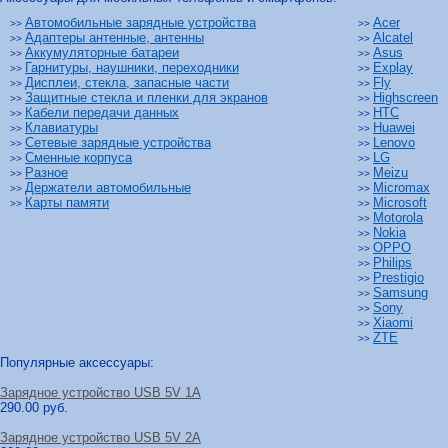
Автомобильные зарядные устройства
Acer
>>
>>
Адаптеры антенные, антенны
Alcatel
>>
>>
Аккумуляторные батареи
Asus
>>
>>
Гарнитуры, наушники, переходники
Explay
>>
>>
Дисплеи, стекла, запасные части
Fly
>>
>>
Защитные стекла и пленки для экранов
Highscreen
>>
>>
Кабели передачи данных
HTC
>>
>>
Клавиатуры
Huawei
>>
>>
Сетевые зарядные устройства
Lenovo
>>
>>
Сменные корпуса
LG
>>
>>
Разное
Meizu
>>
>>
Держатели автомобильные
Micromax
>>
>>
Карты памяти
Microsoft
>>
>>
Motorola
>>
Nokia
>>
OPPO
>>
Philips
>>
Prestigio
>>
Samsung
>>
Sony
>>
Xiaomi
>>
ZTE
>>
Популярные аксессуары:
Зарядное устройство USB 5V 1A
290.00 руб.
Зарядное устройство USB 5V 2A