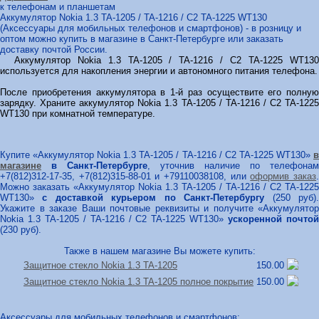
к телефонам и планшетам
Аккумулятор Nokia 1.3 TA-1205 / TA-1216 / C2 TA-1225 WT130
(Аксессуары для мобильных телефонов и смартфонов) - в розницу и
оптом можно купить в магазине в Санкт-Петербурге или заказать
доставку почтой России.
Аккумулятор Nokia 1.3 TA-1205 / TA-1216 / C2 TA-1225 WT130
используется для накопления энергии и автономного питания телефона.
После приобретения аккумулятора в 1-й раз осуществите его полную
зарядку. Храните аккумулятор Nokia 1.3 TA-1205 / TA-1216 / C2 TA-1225
WT130 при комнатной температуре.
Купите «Аккумулятор Nokia 1.3 TA-1205 / TA-1216 / C2 TA-1225 WT130»
в
магазине
в Санкт-Петербурге
, уточнив наличие по телефонам
+7(812)312-17-35, +7(812)315-88-01 и +79110038108, или
оформив заказ
Можно заказать «Аккумулятор Nokia 1.3 TA-1205 / TA-1216 / C2 TA-1225
WT130»
с доставкой курьером по Санкт-Петербургу
(250 руб)
Укажите в заказе Ваши почтовые реквизиты и получите «Аккумулятор
Nokia 1.3 TA-1205 / TA-1216 / C2 TA-1225 WT130»
ускоренной почто
(230 руб).
Также в нашем магазине Вы можете купить:
Защитное стекло Nokia 1.3 TA-1205
150.00
Защитное стекло Nokia 1.3 TA-1205 полное покрытие
150.00
Аксессуары для мобильных телефонов и смартфонов: