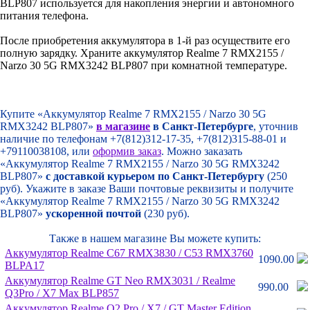
BLP807 используется для накопления энергии и автономного
питания телефона.
После приобретения аккумулятора в 1-й раз осуществите его
полную зарядку. Храните аккумулятор Realme 7 RMX2155 /
Narzo 30 5G RMX3242 BLP807 при комнатной температуре.
Купите «Аккумулятор Realme 7 RMX2155 / Narzo 30 5G
RMX3242 BLP807»
в магазине
в Санкт-Петербурге
, уточнив
наличие по телефонам +7(812)312-17-35, +7(812)315-88-01 и
+79110038108, или
оформив заказ
. Можно заказать
«Аккумулятор Realme 7 RMX2155 / Narzo 30 5G RMX3242
BLP807»
с доставкой курьером по Санкт-Петербургу
(250
руб). Укажите в заказе Ваши почтовые реквизиты и получите
«Аккумулятор Realme 7 RMX2155 / Narzo 30 5G RMX3242
BLP807»
ускоренной почтой
(230 руб).
Также в нашем магазине Вы можете купить:
Аккумулятор Realme C67 RMX3830 /
C53 RMX3760
1090.00
BLPA17
Аккумулятор Realme GT Neo RMX3031 /
Realme
990.00
Q3Pro /
X7 Max BLP857
Аккумулятор Realme Q2 Pro /
X7 /
GT Master Edition