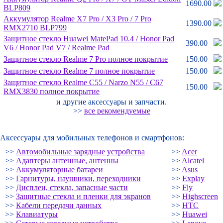
1690.00
BLP809
Аккумулятор Realme X7 Pro /
X3 Pro /
7 Pro
1390.00
RMX2710 BLP799
Защитное стекло Huawei MatePad 10.4 /
Honor Pad
390.00
V6 /
Honor Pad V7 /
Realme Pad
Защитное стекло Realme 7 Pro полное покрытие
150.00
Защитное стекло Realme 7 полное покрытие
150.00
Защитное стекло Realme C55 /
Narzo N55 /
C67
150.00
RMX3830 полное покрытие
и другие аксессуары и запчасти.
>>
все рекомендуемые
Аксессуары для мобильных телефонов и смартфонов:
>>
Автомобильные зарядные устройства
>>
Acer
>>
Адаптеры антенные, антенны
>>
Alcatel
>>
Аккумуляторные батареи
>>
Asus
>>
Гарнитуры, наушники, переходники
>>
Explay
>>
Дисплеи, стекла, запасные части
>>
Fly
>>
Защитные стекла и пленки для экранов
>>
Highscreen
>>
Кабели передачи данных
>>
HTC
>>
Клавиатуры
>>
Huawei