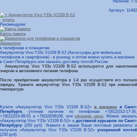
Наличие: < 5
Артикул:
11492
купить
Рекомендуем:
Карты памяти
Держатели
к телефонам и планшетам
Аккумулятор Vivo Y33s V2109 B-S2 (Аксессуары для мобильных
телефонов и смартфонов) - в розницу и оптом можно купить в магазине
в Санкт-Петербурге или заказать доставку почтой России.
Аккумулятор Vivo Y33s V2109 B-S2 используется для накопления
энергии и автономного питания телефона.
После приобретения аккумулятора в 1-й раз осуществите его полную
зарядку. Храните аккумулятор Vivo Y33s V2109 B-S2 при комнатной
температуре.
Купите «Аккумулятор Vivo Y33s V2109 B-S2»
в магазине
в Санкт
Петербурге
, уточнив наличие по телефонам +7(812)312-17-35,
+7(812)315-88-01 и +79110038108, или
оформив заказ
. Можно заказат
«Аккумулятор Vivo Y33s V2109 B-S2»
с доставкой курьером по Санкт
Петербургу
(250 руб). Укажите в заказе Ваши почтовые реквизиты и
получите «Аккумулятор Vivo Y33s V2109 B-S2»
ускоренной почто
(230 руб).