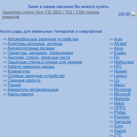
Также в нашем магазине Вы можете купить:
Защитное стекло Vivo Y31 2021 /
Y51 /
Y33s полное
150.00
покрытие
Аксессуары для мобильных телефонов и смартфонов:
Автомобильные зарядные устройства
Acer
>>
>>
Адаптеры антенные, антенны
Alcatel
>>
>>
Аккумуляторные батареи
Asus
>>
>>
Гарнитуры, наушники, переходники
Explay
>>
>>
Дисплеи, стекла, запасные части
Fly
>>
>>
Защитные стекла и пленки для экранов
Highscreen
>>
>>
Кабели передачи данных
HTC
>>
>>
Клавиатуры
Huawei
>>
>>
Сетевые зарядные устройства
Lenovo
>>
>>
Сменные корпуса
LG
>>
>>
Разное
Meizu
>>
>>
Держатели автомобильные
Micromax
>>
>>
Карты памяти
Microsoft
>>
>>
Motorola
>>
Nokia
>>
OPPO
>>
Philips
>>
Prestigio
>>
Samsung
>>
Sony
>>
Xiaomi
>>
ZTE
>>