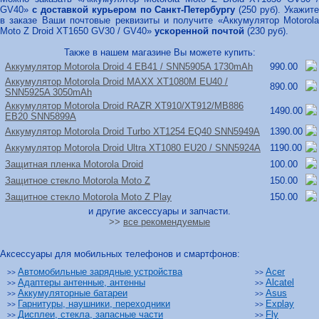
GV40»
с доставкой курьером по Санкт-Петербургу
(250 руб). Укажите
в заказе Ваши почтовые реквизиты и получите «Аккумулятор Motorola
Moto Z Droid XT1650 GV30 / GV40»
ускоренной почтой
(230 руб).
Также в нашем магазине Вы можете купить:
Аккумулятор Motorola Droid 4 EB41 /
SNN5905A 1730mAh
990.00
Аккумулятор Motorola Droid MAXX XT1080M EU40 /
890.00
SNN5925A 3050mAh
Аккумулятор Motorola Droid RAZR XT910/
XT912/
MB886
1490.00
EB20 SNN5899A
Аккумулятор Motorola Droid Turbo XT1254 EQ40 SNN5949A
1390.00
Аккумулятор Motorola Droid Ultra XT1080 EU20 /
SNN5924A
1190.00
Защитная пленка Motorola Droid
100.00
Защитное стекло Motorola Moto Z
150.00
Защитное стекло Motorola Moto Z Play
150.00
и другие аксессуары и запчасти.
>>
все рекомендуемые
Аксессуары для мобильных телефонов и смартфонов:
Автомобильные зарядные устройства
Acer
>>
>>
Адаптеры антенные, антенны
Alcatel
>>
>>
Аккумуляторные батареи
Asus
>>
>>
Гарнитуры, наушники, переходники
Explay
>>
>>
Дисплеи, стекла, запасные части
Fly
>>
>>