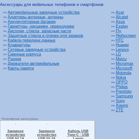
Аксессуары для мобильных телефонов и смартфонов:
Автомобильные зарядные устройства
Acer
>>
>>
Адаптеры антенные, антенны
Alcatel
>>
>>
Аккумуляторные батареи
Asus
>>
>>
Гарнитуры, наушники, переходники
Explay
>>
>>
Дисплеи, стекла, запасные части
Fly
>>
>>
Защитные стекла и пленки для экранов
Highscreen
>>
>>
Кабели передачи данных
HTC
>>
>>
Клавиатуры
Huawei
>>
>>
Сетевые зарядные устройства
Lenovo
>>
>>
Сменные корпуса
LG
>>
>>
Разное
Meizu
>>
>>
Держатели автомобильные
Micromax
>>
>>
Карты памяти
Microsoft
>>
>>
Motorola
>>
Nokia
>>
OPPO
>>
Philips
>>
Prestigio
>>
Samsung
>>
Sony
>>
Xiaomi
>>
ZTE
>>
Популярные аксессуары:
Зарядное
Зарядное
Кабель USB
устройство
устройство
Type-C - USB
USB 5V 1A
USB 5V 2A
1 метр