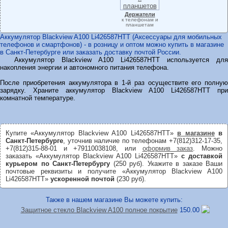
Держатели
к телефонам и
планшетам
Аккумулятор Blackview A100 Li426587HTT (Аксессуары для мобильных
телефонов и смартфонов) - в розницу и оптом можно купить в магазине
в Санкт-Петербурге или заказать доставку почтой России.
Аккумулятор Blackview A100 Li426587HTT используется для
накопления энергии и автономного питания телефона.
После приобретения аккумулятора в 1-й раз осуществите его полную
зарядку. Храните аккумулятор Blackview A100 Li426587HTT при
комнатной температуре.
Купите «Аккумулятор Blackview A100 Li426587HTT»
в магазине
в
Санкт-Петербурге
, уточнив наличие по телефонам +7(812)312-17-35,
+7(812)315-88-01 и +79110038108, или
оформив заказ
. Можно
заказать «Аккумулятор Blackview A100 Li426587HTT»
с доставкой
курьером по Санкт-Петербургу
(250 руб). Укажите в заказе Ваши
почтовые реквизиты и получите «Аккумулятор Blackview A100
Li426587HTT»
ускоренной почтой
(230 руб).
Также в нашем магазине Вы можете купить:
Защитное стекло Blackview A100 полное покрытие
150.00