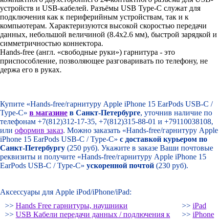
устройств и USB-кабелей. Разъёмы USB Type-C служат для
подключения как к периферийным устройствам, так и к
компьютерам. Характеризуются высокой скоростью передачи
данных, небольшой величиной (8.4х2.6 мм), быстрой зарядкой и
симметричностью коннектора.
Hands-free (англ. «свободные руки») гарнитура - это
приспособление, позволяющее разговаривать по телефону, не
держа его в руках.
Купите «Hands-free/гарнитуру Apple iPhone 15 EarPods USB-C /
Type-C»
в магазине
в Санкт-Петербурге
, уточнив наличие по
телефонам +7(812)312-17-35, +7(812)315-88-01 и +79110038108,
или
оформив заказ
. Можно заказать «Hands-free/гарнитуру Apple
iPhone 15 EarPods USB-C / Type-C»
с доставкой курьером по
Санкт-Петербургу
(250 руб). Укажите в заказе Ваши почтовые
реквизиты и получите «Hands-free/гарнитуру Apple iPhone 15
EarPods USB-C / Type-C»
ускоренной почтой
(230 руб).
Аксессуары для Apple iPod/iPhone/iPad:
>>
Hands Free гарнитуры, наушники
>>
iPad
>>
USB Кабели передачи данных / подлючения к
>>
iPhone