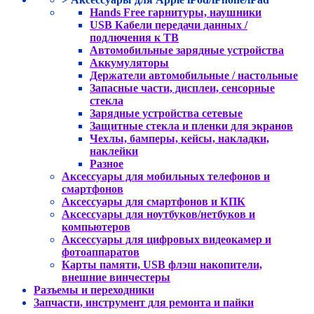
Hands Free гарнитуры, наушники
USB Кабели передачи данных /
подлючения к ТВ
Автомобильные зарядные устройства
Аккумуляторы
Держатели автомобильные / настольные
Запасные части, дисплеи, сенсорные
стекла
Зарядные устройства сетевые
Защитные стекла и пленки для экранов
Чехлы, бамперы, кейсы, накладки,
наклейки
Разное
Аксессуары для мобильных телефонов и
смартфонов
Аксессуары для смартфонов и КПК
Аксессуары для ноутбуков/нетбуков и
компьютеров
Аксессуары для цифровых видеокамер и
фотоаппаратов
Карты памяти, USB флэш накопители,
внешние винчестеры
Разъемы и переходники
Запчасти, инструмент для ремонта и пайки