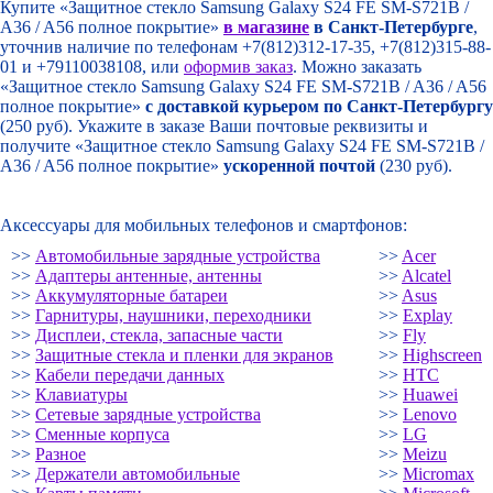
Купите «Защитное стекло Samsung Galaxy S24 FE SM-S721B /
A36 / A56 полное покрытие»
в магазине
в Санкт-Петербурге
,
уточнив наличие по телефонам +7(812)312-17-35, +7(812)315-88-
01 и +79110038108, или
оформив заказ
. Можно заказать
«Защитное стекло Samsung Galaxy S24 FE SM-S721B / A36 / A56
полное покрытие»
с доставкой курьером по Санкт-Петербургу
(250 руб). Укажите в заказе Ваши почтовые реквизиты и
получите «Защитное стекло Samsung Galaxy S24 FE SM-S721B /
A36 / A56 полное покрытие»
ускоренной почтой
(230 руб).
Аксессуары для мобильных телефонов и смартфонов:
>>
Автомобильные зарядные устройства
>>
Acer
>>
Адаптеры антенные, антенны
>>
Alcatel
>>
Аккумуляторные батареи
>>
Asus
>>
Гарнитуры, наушники, переходники
>>
Explay
>>
Дисплеи, стекла, запасные части
>>
Fly
>>
Защитные стекла и пленки для экранов
>>
Highscreen
>>
Кабели передачи данных
>>
HTC
>>
Клавиатуры
>>
Huawei
>>
Сетевые зарядные устройства
>>
Lenovo
>>
Сменные корпуса
>>
LG
>>
Разное
>>
Meizu
>>
Держатели автомобильные
>>
Micromax