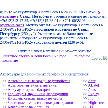
Купите «Аккумулятор Xiaomi Poco F6 24069PC21G BP52»
в
магазине
в Санкт-Петербурге
, уточнив наличие по телефонам
+7(812)312-17-35, +7(812)315-88-01 и +79110038108, или
оформив заказ
. Можно заказать «Аккумулятор Xiaomi Poco F6
24069PC21G BP52»
с доставкой курьером по Санкт-
Петербургу
(250 руб). Укажите в заказе Ваши почтовые
реквизиты и получите «Аккумулятор Xiaomi Poco F6
24069PC21G BP52»
ускоренной почтой
(230 руб).
Также в нашем магазине Вы можете купить:
Защитное стекло Xiaomi Poco F6 /
Poco F6 Pro полное
150.00
покрытие
Аксессуары для мобильных телефонов и смартфонов:
>>
Автомобильные зарядные устройства
>>
Acer
>>
Адаптеры антенные, антенны
>>
Alcatel
>>
Аккумуляторные батареи
>>
Asus
>>
Гарнитуры, наушники, переходники
>>
Explay
>>
Дисплеи, стекла, запасные части
>>
Fly
>>
Защитные стекла и пленки для экранов
>>
Highscreen
>>
Кабели передачи данных
>>
HTC