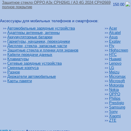
Защитное стекло OPPO A3x CPH2641 /
A3 4G 2024 CPH2669
150.00
полное покрытие
Аксессуары для мобильных телефонов и смартфонов:
Автомобильные зарядные устройства
Acer
>>
>>
Адаптеры антенные, антенны
Alcatel
>>
>>
Аккумуляторные батареи
Asus
>>
>>
Гарнитуры, наушники, переходники
Explay
>>
>>
Дисплеи, стекла, запасные части
Fly
>>
>>
Защитные стекла и пленки для экранов
Highscreen
>>
>>
Кабели передачи данных
HTC
>>
>>
Клавиатуры
Huawei
>>
>>
Сетевые зарядные устройства
Lenovo
>>
>>
Сменные корпуса
LG
>>
>>
Разное
Meizu
>>
>>
Держатели автомобильные
Micromax
>>
>>
Карты памяти
Microsoft
>>
>>
Motorola
>>
Nokia
>>
OPPO
>>
Philips
>>
Prestigio
>>
Samsung
>>
Sony
>>
Xiaomi
>>
ZTE
>>