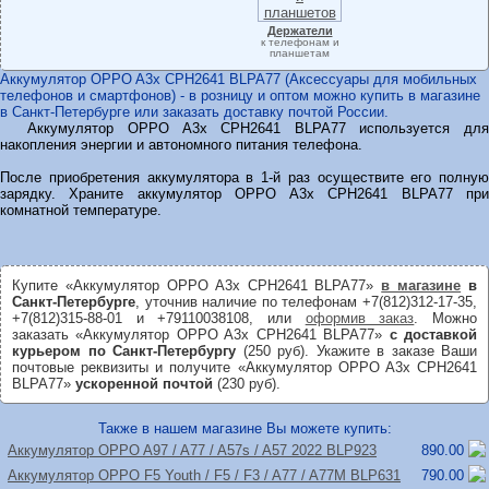
Держатели
к телефонам и
планшетам
Аккумулятор OPPO A3x CPH2641 BLPA77 (Аксессуары для мобильных
телефонов и смартфонов) - в розницу и оптом можно купить в магазине
в Санкт-Петербурге или заказать доставку почтой России.
Аккумулятор OPPO A3x CPH2641 BLPA77 используется для
накопления энергии и автономного питания телефона.
После приобретения аккумулятора в 1-й раз осуществите его полную
зарядку. Храните аккумулятор OPPO A3x CPH2641 BLPA77 при
комнатной температуре.
Купите «Аккумулятор OPPO A3x CPH2641 BLPA77»
в магазине
в
Санкт-Петербурге
, уточнив наличие по телефонам +7(812)312-17-35,
+7(812)315-88-01 и +79110038108, или
оформив заказ
. Можно
заказать «Аккумулятор OPPO A3x CPH2641 BLPA77»
с доставкой
курьером по Санкт-Петербургу
(250 руб). Укажите в заказе Ваши
почтовые реквизиты и получите «Аккумулятор OPPO A3x CPH2641
BLPA77»
ускоренной почтой
(230 руб).
Также в нашем магазине Вы можете купить:
Аккумулятор OPPO A97 /
A77 /
A57s /
A57 2022 BLP923
890.00
Аккумулятор OPPO F5 Youth /
F5 /
F3 /
A77 /
A77M BLP631
790.00