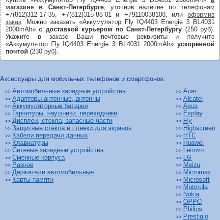
магазине
в Санкт-Петербурге
, уточнив наличие по телефонам
+7(812)312-17-35, +7(812)315-88-01 и +79110038108, или
оформив
заказ
. Можно заказать «Аккумулятор Fly IQ4403 Energie 3 BL4031
2000mAh»
с доставкой курьером по Санкт-Петербургу
(250 руб).
Укажите в заказе Ваши почтовые реквизиты и получите
«Аккумулятор Fly IQ4403 Energie 3 BL4031 2000mAh»
ускоренной
почтой
(230 руб).
Аксессуары для мобильных телефонов и смартфонов:
Автомобильные зарядные устройства
Acer
>>
>>
Адаптеры антенные, антенны
Alcatel
>>
>>
Аккумуляторные батареи
Asus
>>
>>
Гарнитуры, наушники, переходники
Explay
>>
>>
Дисплеи, стекла, запасные части
Fly
>>
>>
Защитные стекла и пленки для экранов
Highscreen
>>
>>
Кабели передачи данных
HTC
>>
>>
Клавиатуры
Huawei
>>
>>
Сетевые зарядные устройства
Lenovo
>>
>>
Сменные корпуса
LG
>>
>>
Разное
Meizu
>>
>>
Держатели автомобильные
Micromax
>>
>>
Карты памяти
Microsoft
>>
>>
Motorola
>>
Nokia
>>
OPPO
>>
Philips
>>
Prestigio
>>