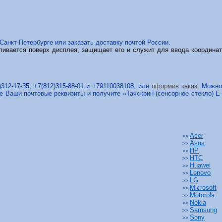
 Санкт-Петербурге или заказать доставку почтой России.
ливается поверх дисплея, защищает его и служит для ввода координат
312-17-35, +7(812)315-88-01 и +79110038108, или
оформив заказ
. Можно
зе Ваши почтовые реквизиты и получите «Тачскрин (сенсорное стекло) E
Acer
>>
Asus
>>
HP
>>
HTC
>>
Huawei
>>
Lenovo
>>
LG
>>
Microsoft
>>
Motorola
>>
Nokia
>>
Samsung
>>
Sony
>>