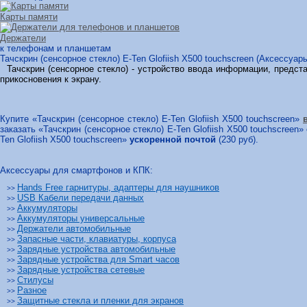
Карты памяти
Держатели
к телефонам и планшетам
Тачскрин (сенсорное стекло) E-Ten Glofiish X500 touchscreen (Аксессуа
Тачскрин (сенсорное стекло) - устройство ввода информации, предст
прикосновения к экрану.
Купите «Тачскрин (сенсорное стекло) E-Ten Glofiish X500 touchscreen»
заказать «Тачскрин (сенсорное стекло) E-Ten Glofiish X500 touchscreen»
Ten Glofiish X500 touchscreen»
ускоренной почтой
(230 руб).
Аксессуары для смартфонов и КПК:
Hands Free гарнитуры, адаптеры для наушников
>>
USB Кабели передачи данных
>>
Аккумуляторы
>>
Аккумуляторы универсальные
>>
Держатели автомобильные
>>
Запасные части, клавиатуры, корпуса
>>
Зарядные устройства автомобильные
>>
Зарядные устройства для Smart часов
>>
Зарядные устройства сетевые
>>
Стилусы
>>
Разное
>>
Защитные стекла и пленки для экранов
>>