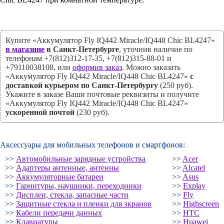
Купите «Аккумулятор Fly IQ442 Miracle/IQ448 Chic BL4247»
в магазине
в Санкт-Петербурге
, уточнив наличие по
телефонам +7(812)312-17-35, +7(812)315-88-01 и
+79110038108, или
оформив заказ
. Можно заказать
«Аккумулятор Fly IQ442 Miracle/IQ448 Chic BL4247»
с
доставкой курьером по Санкт-Петербургу
(250 руб).
Укажите в заказе Ваши почтовые реквизиты и получите
«Аккумулятор Fly IQ442 Miracle/IQ448 Chic BL4247»
ускоренной почтой
(230 руб).
Аксессуары для мобильных телефонов и смартфонов:
>>
Автомобильные зарядные устройства
>>
Acer
>>
Адаптеры антенные, антенны
>>
Alcatel
>>
Аккумуляторные батареи
>>
Asus
>>
Гарнитуры, наушники, переходники
>>
Explay
>>
Дисплеи, стекла, запасные части
>>
Fly
>>
Защитные стекла и пленки для экранов
>>
Highscreen
>>
Кабели передачи данных
>>
HTC
>>
Клавиатуры
>>
Huawei