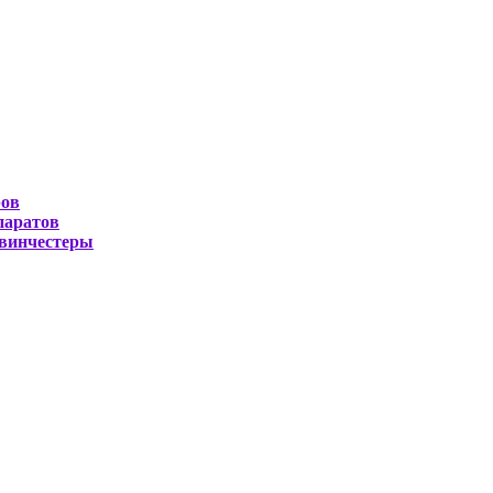
ров
паратов
 винчестеры