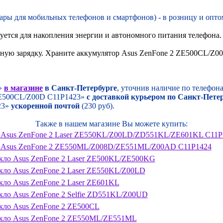
ы для мобильных телефонов и смартфонов) - в розницу и оптом
тся для накопления энергии и автономного питания телефона.
олную зарядку. Храните аккумулятор Asus ZenFone 2 ZE500CL/Z0
»
в магазине
в Санкт-Петербурге
, уточнив наличие по телефона
 ZE500CL/Z00D C11P1423»
с доставкой курьером по Санкт-Пете
23»
ускоренной почтой
(230 руб).
Также в нашем магазине Вы можете купить:
Asus ZenFone 2 Laser ZE550KL/
Z00LD/
ZD551KL/
ZE601KL C11P
 Asus ZenFone 2 ZE550ML/
Z008D/
ZE551ML/
Z00AD C11P1424
кло Asus ZenFone 2 Laser ZE500KL/
ZE500KG
кло Asus ZenFone 2 Laser ZE550KL/
Z00LD
кло Asus ZenFone 2 Laser ZE601KL
кло Asus ZenFone 2 Selfie ZD551KL/
Z00UD
кло Asus ZenFone 2 ZE500CL
кло Asus ZenFone 2 ZE550ML/
ZE551ML