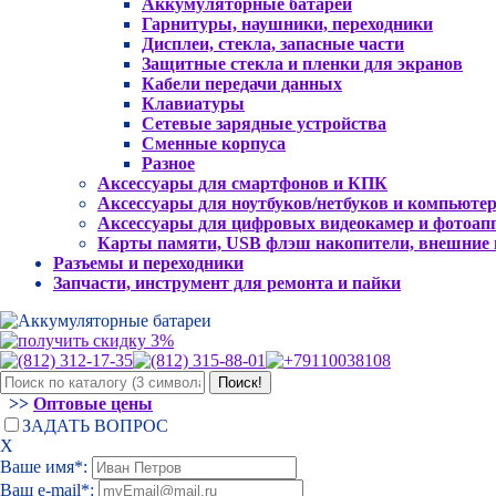
Аккумуляторные батареи
Гарнитуры, наушники, переходники
Дисплеи, стекла, запасные части
Защитные стекла и пленки для экранов
Кабели передачи данных
Клавиатуры
Сетевые зарядные устройства
Сменные корпуса
Разное
Аксессуары для смартфонов и КПК
Аксессуары для ноутбуков/нетбуков и компьюте
Аксессуары для цифровых видеокамер и фотоап
Карты памяти, USB флэш накопители, внешние
Разъемы и переходники
Запчасти, инструмент для ремонта и пайки
>>
Оптовые цены
ЗАДАТЬ ВОПРОС
Х
Ваше имя*:
Ваш e-mail*: