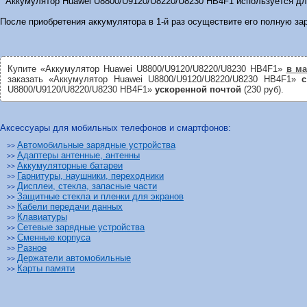
Аккумулятор Huawei U8800/U9120/U8220/U8230 HB4F1 используется для
После приобретения аккумулятора в 1-й раз осуществите его полную за
Купите «Аккумулятор Huawei U8800/U9120/U8220/U8230 HB4F1»
в ма
заказать «Аккумулятор Huawei U8800/U9120/U8220/U8230 HB4F1»
с
U8800/U9120/U8220/U8230 HB4F1»
ускоренной почтой
(230 руб).
Аксессуары для мобильных телефонов и смартфонов:
Автомобильные зарядные устройства
>>
Адаптеры антенные, антенны
>>
Аккумуляторные батареи
>>
Гарнитуры, наушники, переходники
>>
Дисплеи, стекла, запасные части
>>
Защитные стекла и пленки для экранов
>>
Кабели передачи данных
>>
Клавиатуры
>>
Сетевые зарядные устройства
>>
Сменные корпуса
>>
Разное
>>
Держатели автомобильные
>>
Карты памяти
>>