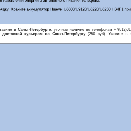
 накопления энергии и автономного питания телефона.
рядку. Храните аккумулятор Huawei U8800/U9120/U8220/U8230 HB4F1 при
газине
в Санкт-Петербурге
, уточнив наличие по телефонам +7(812)312
 доставкой курьером по Санкт-Петербургу
(250 руб). Укажите в 