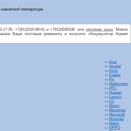
 комнатной температуре.
-17-35, +7(812)315-88-01 и +79110038108, или
оформив заказ
. Можно
заказе Ваши почтовые реквизиты и получите «Аккумулятор Huawei
Acer
>>
Alcatel
>>
Asus
>>
Explay
>>
Fly
>>
Highscreen
>>
HTC
>>
Huawei
>>
Lenovo
>>
LG
>>
Meizu
>>
Micromax
>>
Microsoft
>>
Motorola
>>
Nokia
>>
OPPO
>>