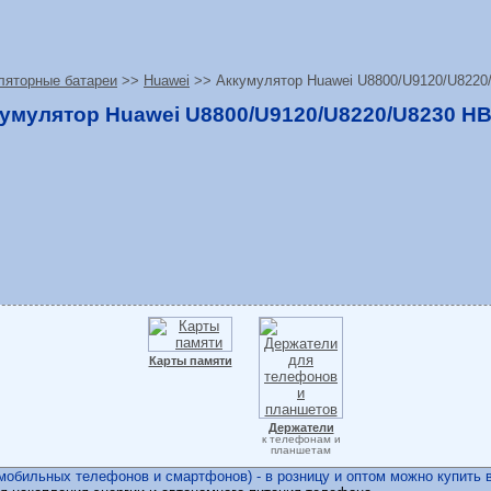
ляторные батареи
>>
Huawei
>> Аккумулятор Huawei U8800/U9120/U8220
умулятор Huawei U8800/U9120/U8220/U8230 H
Карты памяти
Держатели
к телефонам и
планшетам
бильных телефонов и смартфонов) - в розницу и оптом можно купить в 