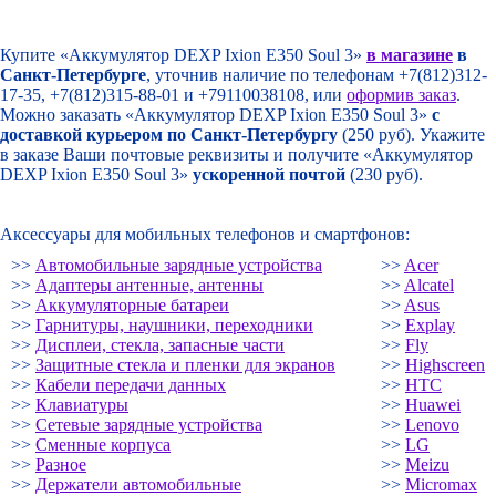
Купите «Аккумулятор DEXP Ixion E350 Soul 3»
в магазине
в
Санкт-Петербурге
, уточнив наличие по телефонам +7(812)312-
17-35, +7(812)315-88-01 и +79110038108, или
оформив заказ
.
Можно заказать «Аккумулятор DEXP Ixion E350 Soul 3»
с
доставкой курьером по Санкт-Петербургу
(250 руб). Укажите
в заказе Ваши почтовые реквизиты и получите «Аккумулятор
DEXP Ixion E350 Soul 3»
ускоренной почтой
(230 руб).
Аксессуары для мобильных телефонов и смартфонов:
>>
Автомобильные зарядные устройства
>>
Acer
>>
Адаптеры антенные, антенны
>>
Alcatel
>>
Аккумуляторные батареи
>>
Asus
>>
Гарнитуры, наушники, переходники
>>
Explay
>>
Дисплеи, стекла, запасные части
>>
Fly
>>
Защитные стекла и пленки для экранов
>>
Highscreen
>>
Кабели передачи данных
>>
HTC
>>
Клавиатуры
>>
Huawei
>>
Сетевые зарядные устройства
>>
Lenovo
>>
Сменные корпуса
>>
LG
>>
Разное
>>
Meizu
>>
Держатели автомобильные
>>
Micromax