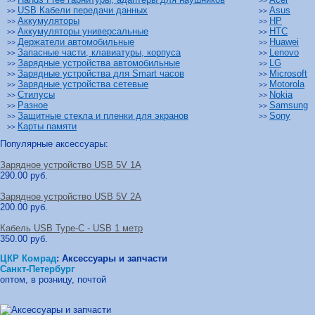
>>
>>
USB Кабели передачи данных
Asus
>>
>>
Аккумуляторы
HP
>>
>>
Аккумуляторы универсальные
HTC
>>
>>
Держатели автомобильные
Huawei
>>
>>
Запасные части, клавиатуры, корпуса
Lenovo
>>
>>
Зарядные устройства автомобильные
LG
>>
>>
Зарядные устройства для Smart часов
Microsoft
>>
>>
Зарядные устройства сетевые
Motorola
>>
>>
Стилусы
Nokia
>>
>>
Разное
Samsung
>>
>>
Защитные стекла и пленки для экранов
Sony
>>
>>
Карты памяти
>>
Популярные аксессуары:
Зарядное устройство USB 5V 1A
290.00 руб.
Зарядное устройство USB 5V 2A
200.00 руб.
Кабель USB Type-C - USB 1 метр
350.00 руб.
ЦКР Комрад
:
Аксессуары и запчасти
Санкт-Петербург
оптом, в розницу, почтой