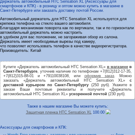
Держатель автомобильный HTC Sensation XL (Аксессуары для
смартфонов и КПК) - в розницу и оптом можно купить в магазине в
Санкт-Петербурге или заказать доставку почтой России.
Автомобильный держатель для HTC Sensation XL используется для
крепежа телефона на стекло вашего автомобиля.
Благодаря механизмам поворота как по вертикали, так и по горизонтали
автомобильный держатель можно настроить
в удобном для вас положении, не загораживая обзор из салона.
Держатель имеет необходимые вырезы под камеру,
что позволяет использовать телефон в качестве видеорегистратора.
Производитель: Китай
Купите «Держатель автомобильный HTC Sensation XL»
в магазине
в
Санкт-Петербурге
, уточнив наличие по телефонам +7(812)312-17-35,
+7(812)315-88-01 и +79110038108, или
оформив заказ
. Можно
заказать «Держатель автомобильный HTC Sensation XL»
с
доставкой курьером по Санкт-Петербургу
(250 руб). Укажите в
заказе Ваши почтовые реквизиты и получите «Держатель
автомобильный HTC Sensation XL»
ускоренной почтой
(230 руб).
Также в нашем магазине Вы можете купить:
Защитная пленка HTC Sensation XL
100.00
Аксессуары для смартфонов и КПК:
Hands Free гарнитуры, адаптеры для наушников
Acer