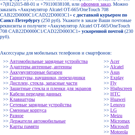
+7(812)315-88-01 и +79110038108, или
оформив заказ
. Можно
заказать «Аккумулятор Alcatel OT-665/OneTouch 708
CAB22D0000C1/CAD22D0003C1»
с доставкой курьером по
Санкт-Петербургу
(250 руб). Укажите в заказе Ваши почтовые
реквизиты и получите «Аккумулятор Alcatel OT-665/OneTouch
708 CAB22D0000C1/CAD22D0003C1»
ускоренной почтой
(230
руб).
Аксессуары для мобильных телефонов и смартфонов:
>>
Автомобильные зарядные устройства
>>
Acer
>>
Адаптеры антенные, антенны
>>
Alcatel
>>
Аккумуляторные батареи
>>
Asus
>>
Гарнитуры, наушники, переходники
>>
Explay
>>
Дисплеи, стекла, запасные части
>>
Fly
>>
Защитные стекла и пленки для экранов
>>
Highscreen
>>
Кабели передачи данных
>>
HTC
>>
Клавиатуры
>>
Huawei
>>
Сетевые зарядные устройства
>>
Lenovo
>>
Сменные корпуса
>>
LG
>>
Разное
>>
Meizu
>>
Держатели автомобильные
>>
Micromax
>>
Карты памяти
>>
Microsoft
>>
Motorola