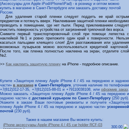
(Аксессуары для Apple iPod/iPhone/iPad) - в розницу и оптом можно
купить в магазине в Санкт-Петербурге или заказать доставку почтой
России.
Для удаления старой пленки следует поддеть ее край острым
предметом и потянуть вверх. Наклеивание защитной пленки необходимо
проводить в помещении, где нет пыли. Перед приклеиванием следует
очистить поверхность устройства от загрязнений тряпочкой без ворса.
Снимите первый транспортировочный слой при помощи лепестка с
наклейкой №1 и ровно приложите один край к поверхности. Нельзя
касаться пальцами клеящего слоя! Для разглаживания или удаления
возможных пузырьков можно воспользоваться кредитной карточкой.
После того, как пленка полностью наклеена на экран, отделите слой
№2.
>>
Как наклеить защитную пленку
на iPhone - подробное описание.
Купите «Защитную пленку Apple iPhone 4 / 4S на переднюю и заднюю
части»
в магазине
в Санкт-Петербурге
, уточнив наличие по телефонам
+7(812)312-17-35, +7(812)315-88-01 и +79110038108, или
оформив заказ
Можно заказать «Защитную пленку Apple iPhone 4 / 4S на переднюю и
заднюю части»
с доставкой курьером по Санкт-Петербургу
(250 руб).
Укажите в заказе Ваши почтовые реквизиты и получите «Защитную
пленку Apple iPhone 4 / 4S на переднюю и заднюю части»
ускоренной
почтой
(230 руб).
Также в нашем магазине Вы можете купить:
iPhone аксессуары Apple iPhone 4 /
4S car holder RCF-03
300.00