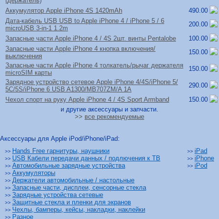
(держатель)
Аккумулятор Apple iPhone 4S 1420mAh
490.00
Дата-кабель USB USB to Apple iPhone 4 /
iPhone 5 /
6
200.00
microUSB 3-in-1 1.2m
Запасные части Apple iPhone 4 /
4S 2шт. винты Pentalobe
100.00
Запасные части Apple iPhone 4 кнопка включения/
150.00
выключения
Запасные части Apple iPhone 4 толкатель/
рычаг держателя
150.00
microSIM карты
Зарядное устройство сетевое Apple iPhone 4/
4S/
iPhone 5/
290.00
5C/
5S/
iPhone 6 USB A1300/
MB707ZM/
A 1A
Чехол спорт на руку Apple iPhone 4 /
4S Sport Armband
150.00
и другие аксессуары и запчасти.
>>
все рекомендуемые
Аксессуары для Apple iPod/iPhone/iPad:
Hands Free гарнитуры, наушники
iPad
>>
>>
USB Кабели передачи данных / подлючения к ТВ
iPhone
>>
>>
Автомобильные зарядные устройства
iPod
>>
>>
Аккумуляторы
>>
Держатели автомобильные / настольные
>>
Запасные части, дисплеи, сенсорные стекла
>>
Зарядные устройства сетевые
>>
Защитные стекла и пленки для экранов
>>
Чехлы, бамперы, кейсы, накладки, наклейки
>>
Разное
>>