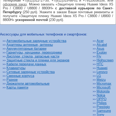
телефонам +7(812)312-17-35, +7(812)315-88-01 и +79110038108, или
оформив заказ
. Можно заказать «Защитную пленку Huawei Ideos X5
Pro / C8800 / U8800 / 8800H»
с доставкой курьером по Санкт-
Петербургу
(250 руб). Укажите в заказе Ваши почтовые реквизиты и
получите «Защитную пленку Huawei Ideos X5 Pro / C8800 / U8800 /
8800H»
ускоренной почтой
(230 руб).
Аксессуары для мобильных телефонов и смартфонов:
Автомобильные зарядные устройства
Acer
>>
>>
Адаптеры антенные, антенны
Alcatel
>>
>>
Аккумуляторные батареи
Asus
>>
>>
Гарнитуры, наушники, переходники
Explay
>>
>>
Дисплеи, стекла, запасные части
Fly
>>
>>
Защитные стекла и пленки для экранов
Highscreen
>>
>>
Кабели передачи данных
HTC
>>
>>
Клавиатуры
Huawei
>>
>>
Сетевые зарядные устройства
Lenovo
>>
>>
Сменные корпуса
LG
>>
>>
Разное
Meizu
>>
>>
Держатели автомобильные
Micromax
>>
>>
Карты памяти
Microsoft
>>
>>
Motorola
>>
Nokia
>>
OPPO
>>
Philips
>>
Prestigio
>>
Samsung
>>
Sony
>>