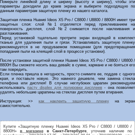
Померьте линейкой длину и ширину (высоту и ширину), чтобы эти
параметры доходили до краев экрана и выберите подходящую по
данным параметрам защитную пленку из нашего каталога.
Защитная пленка Huawei Ideos X5 Pro / C8800 / U8800 / 8800H имеет три
защитных слоя: слой №1 отделяется перед приклеиванием на
поверхность дисплея, слой №2 снимается после наклеивания и
разглаживания.
Перед установкой тщательно протрите экран входящей в комплект
тканью для удаления пыли и грязи. Устанавливать защитную пленку
рекомендуется в не продуваемом помещении (для предотвращения
попадания пыли на клеящий слой в процессе установки).
После установки защитной пленки Huawei Ideos X5 Pro / C8800 / U8800 /
8800H Вы сможете носить ваш девайс в сумке, кармане и не бояться его
там повредить.
Если пленка пришла в негодность, просто снимите ее, поддев с одного
края, и поставьте новую. Это намного дешевле, чем замена стекла
телефона или дисплея! В случае неглубоких царапин рекомендуем
использовать
пасту displex для полировки дисплеев
- она позволяет
удалять небольшие царапины на стеклах дисплея путем втирания.
Инструкция: >>
как наклеить защитную пленку
на экран
самостоятельно.
Купите «Защитную пленку Huawei Ideos X5 Pro / C8800 / U8800 /
8800H»
в магазине
в Санкт-Петербурге
, уточнив наличие по