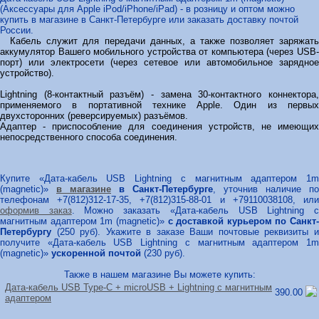
(Аксессуары для Apple iPod/iPhone/iPad) - в розницу и оптом можно
купить в магазине в Санкт-Петербурге или заказать доставку почтой
России.
Кабель служит для передачи данных, а также позволяет заряжать
аккумулятор Вашего мобильного устройства от компьютера (через USB-
порт) или электросети (через сетевое или автомобильное зарядное
устройство).
Lightning (8-контактный разъём) - замена 30-контактного коннектора,
применяемого в портативной технике Apple. Один из первых
двухсторонних (реверсируемых) разъёмов.
Адаптер - приспособление для соединения устройств, не имеющих
непосредственного способа соединения.
Купите «Дата-кабель USB Lightning с магнитным адаптером 1m
(magnetic)»
в магазине
в Санкт-Петербурге
, уточнив наличие по
телефонам +7(812)312-17-35, +7(812)315-88-01 и +79110038108, или
оформив заказ
. Можно заказать «Дата-кабель USB Lightning 
магнитным адаптером 1m (magnetic)»
с доставкой курьером по Санкт-
Петербургу
(250 руб). Укажите в заказе Ваши почтовые реквизиты и
получите «Дата-кабель USB Lightning с магнитным адаптером 1m
(magnetic)»
ускоренной почтой
(230 руб).
Также в нашем магазине Вы можете купить:
Дата-кабель USB Type-C + microUSB + Lightning с магнитным
390.00
адаптером