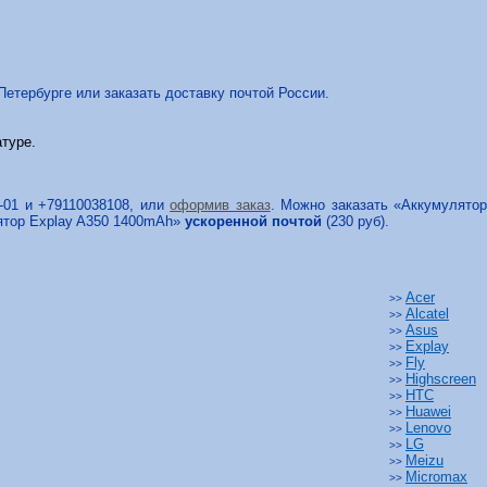
етербурге или заказать доставку почтой России.
туре.
8-01 и +79110038108, или
оформив заказ
. Можно заказать «Аккумулято
лятор Explay A350 1400mAh»
ускоренной почтой
(230 руб).
Acer
>>
Alcatel
>>
Asus
>>
Explay
>>
Fly
>>
Highscreen
>>
HTC
>>
Huawei
>>
Lenovo
>>
LG
>>
Meizu
>>
Micromax
>>