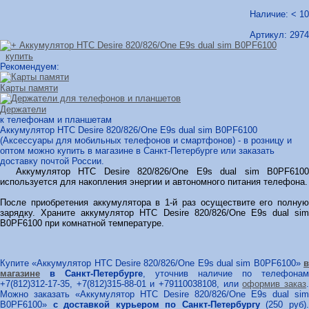
Наличие: < 10
Артикул:
2974
купить
Рекомендуем:
Карты памяти
Держатели
к телефонам и планшетам
Аккумулятор HTC Desire 820/826/One E9s dual sim B0PF6100
(Аксессуары для мобильных телефонов и смартфонов) - в розницу и
оптом можно купить в магазине в Санкт-Петербурге или заказать
доставку почтой России.
Аккумулятор HTC Desire 820/826/One E9s dual sim B0PF6100
используется для накопления энергии и автономного питания телефона.
После приобретения аккумулятора в 1-й раз осуществите его полную
зарядку. Храните аккумулятор HTC Desire 820/826/One E9s dual sim
B0PF6100 при комнатной температуре.
Купите «Аккумулятор HTC Desire 820/826/One E9s dual sim B0PF6100»
в
магазине
в Санкт-Петербурге
, уточнив наличие по телефонам
+7(812)312-17-35, +7(812)315-88-01 и +79110038108, или
оформив заказ
Можно заказать «Аккумулятор HTC Desire 820/826/One E9s dual sim
B0PF6100»
с доставкой курьером по Санкт-Петербургу
(250 руб)