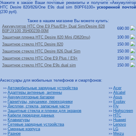
Укажите в заказе Ваши почтовые реквизиты и получите «Аккумулятор
HTC Desire 820/826/One E9s dual sim B0PF6100»
ускоренной почтой
(230 руб).
Также в нашем магазине Вы можете купить:
Аккумулятор HTC One E9 Plus/
E9+ Dual Sim/
Desire 828
690.00
B0PJX100 35H00239-00M
Защитная пленка HTC Desire 820 Mini (D820mu)
100.00
Защитное стекло HTC Desire 820
150.00
Защитное стекло HTC Desire 826 Dual Sim
150.00
Защитное стекло HTC One E9 Plus /
E9+
150.00
Защитное стекло HTC One E9s dual sim
150.00
Аксессуары для мобильных телефонов и смартфонов:
Автомобильные зарядные устройства
Acer
>>
>>
Адаптеры антенные, антенны
Alcatel
>>
>>
Аккумуляторные батареи
Asus
>>
>>
Гарнитуры, наушники, переходники
Explay
>>
>>
Дисплеи, стекла, запасные части
Fly
>>
>>
Защитные стекла и пленки для экранов
Highscreen
>>
>>
Кабели передачи данных
HTC
>>
>>
Клавиатуры
Huawei
>>
>>
Сетевые зарядные устройства
Lenovo
>>
>>
Сменные корпуса
LG
>>
>>
Разное
Meizu
>>
>>