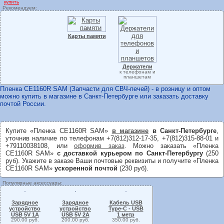
купить
Рекомендуем:
Карты памяти
Держатели
к телефонам и
планшетам
Пленка CE1160R SAM (Запчасти для СВЧ-печей) - в розницу и оптом
можно купить в магазине в Санкт-Петербурге или заказать доставку
почтой России.
Купите «Пленка CE1160R SAM»
в магазине
в Санкт-Петербурге
,
уточнив наличие по телефонам +7(812)312-17-35, +7(812)315-88-01 и
+79110038108, или
оформив заказ
. Можно заказать «Пленка
CE1160R SAM»
с доставкой курьером по Санкт-Петербургу
(250
руб). Укажите в заказе Ваши почтовые реквизиты и получите «Пленка
CE1160R SAM»
ускоренной почтой
(230 руб).
Популярные аксессуары:
Зарядное
Зарядное
Кабель USB
устройство
устройство
Type-C - USB
USB 5V 1A
USB 5V 2A
1 метр
290.00 руб.
200.00 руб.
350.00 руб.