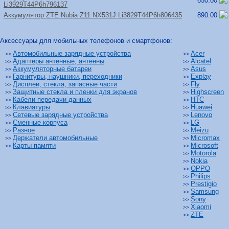
650.00
Li3929T44P6h796137
Аккумулятор ZTE Nubia Z11 NX531J Li3829T44P6h806435
890.00
Аксессуары для мобильных телефонов и смартфонов:
Автомобильные зарядные устройства
Acer
>>
>>
Адаптеры антенные, антенны
Alcatel
>>
>>
Аккумуляторные батареи
Asus
>>
>>
Гарнитуры, наушники, переходники
Explay
>>
>>
Дисплеи, стекла, запасные части
Fly
>>
>>
Защитные стекла и пленки для экранов
Highscreen
>>
>>
Кабели передачи данных
HTC
>>
>>
Клавиатуры
Huawei
>>
>>
Сетевые зарядные устройства
Lenovo
>>
>>
Сменные корпуса
LG
>>
>>
Разное
Meizu
>>
>>
Держатели автомобильные
Micromax
>>
>>
Карты памяти
Microsoft
>>
>>
Motorola
>>
Nokia
>>
OPPO
>>
Philips
>>
Prestigio
>>
Samsung
>>
Sony
>>
Xiaomi
>>
ZTE
>>