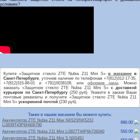
условиях?
Купите «Защитное стекло ZTE Nubia Z11 Mini S»
в магазине
в
Санкт-Петербурге
, уточнив наличие по телефонам +7(812)312-17-35,
+7(812)315-88-01 и +79110038108, или
оформив заказ
. Можно
заказать «Защитное стекло ZTE Nubia Z11 Mini S»
с доставкой
курьером по Санкт-Петербургу
(250 руб). Укажите в заказе Ваши
почтовые реквизиты и получите «Защитное стекло ZTE Nubia Z11
Mini S»
ускоренной почтой
(230 руб).
Также в нашем магазине Вы можете купить:
Аккумулятор ZTE Nubia Z11 Max NX523/
NX523J
890.00
Li3839T43P6H406790
Аккумулятор ZTE Nubia Z11 Mini Li3827T44P6h726040
550.00
Аккумулятор ZTE Nubia Z11 Mini S NX549J