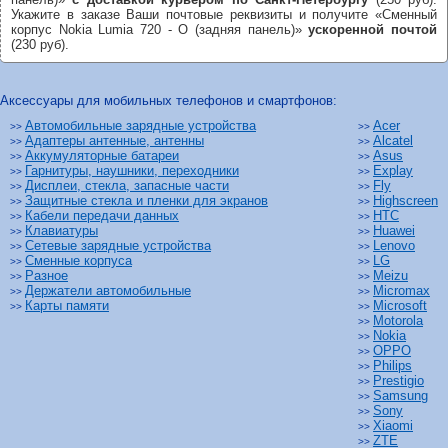
Укажите в заказе Ваши почтовые реквизиты и получите «Сменный
корпус Nokia Lumia 720 - O (задняя панель)»
ускоренной почтой
(230 руб).
Аксессуары для мобильных телефонов и смартфонов:
Автомобильные зарядные устройства
Acer
>>
>>
Адаптеры антенные, антенны
Alcatel
>>
>>
Аккумуляторные батареи
Asus
>>
>>
Гарнитуры, наушники, переходники
Explay
>>
>>
Дисплеи, стекла, запасные части
Fly
>>
>>
Защитные стекла и пленки для экранов
Highscreen
>>
>>
Кабели передачи данных
HTC
>>
>>
Клавиатуры
Huawei
>>
>>
Сетевые зарядные устройства
Lenovo
>>
>>
Сменные корпуса
LG
>>
>>
Разное
Meizu
>>
>>
Держатели автомобильные
Micromax
>>
>>
Карты памяти
Microsoft
>>
>>
Motorola
>>
Nokia
>>
OPPO
>>
Philips
>>
Prestigio
>>
Samsung
>>
Sony
>>
Xiaomi
>>
ZTE
>>