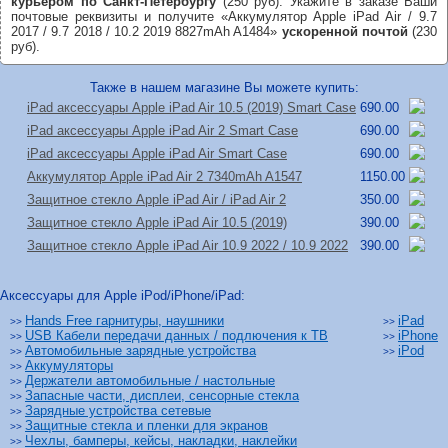
курьером по Санкт-Петербургу
(250 руб). Укажите в заказе Ваши
почтовые реквизиты и получите «Аккумулятор Apple iPad Air / 9.7
2017 / 9.7 2018 / 10.2 2019 8827mAh A1484»
ускоренной почтой
(230
руб).
Также в нашем магазине Вы можете купить:
iPad аксессуары Apple iPad Air 10.5 (2019) Smart Case
690.00
iPad аксессуары Apple iPad Air 2 Smart Case
690.00
iPad аксессуары Apple iPad Air Smart Case
690.00
Аккумулятор Apple iPad Air 2 7340mAh A1547
1150.00
Защитное стекло Apple iPad Air /
iPad Air 2
350.00
Защитное стекло Apple iPad Air 10.5 (2019)
390.00
Защитное стекло Apple iPad Air 10.9 2022 /
10.9 2022
390.00
Аксессуары для Apple iPod/iPhone/iPad:
Hands Free гарнитуры, наушники
iPad
>>
>>
USB Кабели передачи данных / подлючения к ТВ
iPhone
>>
>>
Автомобильные зарядные устройства
iPod
>>
>>
Аккумуляторы
>>
Держатели автомобильные / настольные
>>
Запасные части, дисплеи, сенсорные стекла
>>
Зарядные устройства сетевые
>>
Защитные стекла и пленки для экранов
>>
Чехлы, бамперы, кейсы, накладки, наклейки
>>