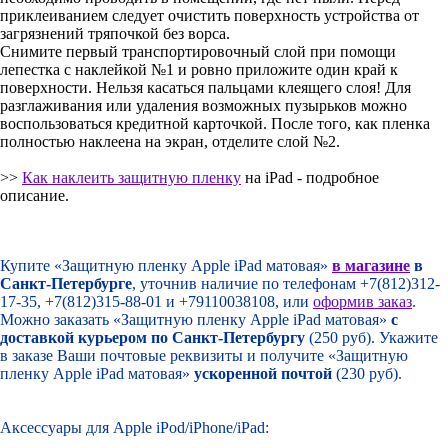
приклеиванием следует очистить поверхность устройства от
загрязнений тряпочкой без ворса.
Снимите первый транспортировочный слой при помощи
лепестка с наклейкой №1 и ровно приложите один край к
поверхности. Нельзя касаться пальцами клеящего слоя! Для
разглаживания или удаления возможных пузырьков можно
воспользоваться кредитной карточкой. После того, как пленка
полностью наклеена на экран, отделите слой №2.
>>
Как наклеить защитную пленку
на iPad - подробное
описание.
Купите «Защитную пленку Apple iPad матовая»
в магазине
в
Санкт-Петербурге
, уточнив наличие по телефонам +7(812)312-
17-35, +7(812)315-88-01 и +79110038108, или
оформив заказ
.
Можно заказать «Защитную пленку Apple iPad матовая»
с
доставкой курьером по Санкт-Петербургу
(250 руб). Укажите
в заказе Ваши почтовые реквизиты и получите «Защитную
пленку Apple iPad матовая»
ускоренной почтой
(230 руб).
Аксессуары для Apple iPod/iPhone/iPad: