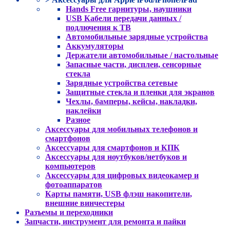
Hands Free гарнитуры, наушники
USB Кабели передачи данных /
подлючения к ТВ
Автомобильные зарядные устройства
Аккумуляторы
Держатели автомобильные / настольные
Запасные части, дисплеи, сенсорные
стекла
Зарядные устройства сетевые
Защитные стекла и пленки для экранов
Чехлы, бамперы, кейсы, накладки,
наклейки
Разное
Аксессуары для мобильных телефонов и
смартфонов
Аксессуары для смартфонов и КПК
Аксессуары для ноутбуков/нетбуков и
компьютеров
Аксессуары для цифровых видеокамер и
фотоаппаратов
Карты памяти, USB флэш накопители,
внешние винчестеры
Разъемы и переходники
Запчасти, инструмент для ремонта и пайки