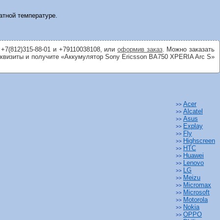
атной температуре.
 +7(812)315-88-01 и +79110038108, или
оформив заказ
. Можно заказать
еквизиты и получите «Аккумулятор Sony Ericsson BA750 XPERIA Arc S»
Acer
>>
Alcatel
>>
Asus
>>
Explay
>>
Fly
>>
Highscreen
>>
HTC
>>
Huawei
>>
Lenovo
>>
LG
>>
Meizu
>>
Micromax
>>
Microsoft
>>
Motorola
>>
Nokia
>>
OPPO
>>