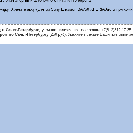
пления энергии и автономного питания телефона.
рядку. Храните аккумулятор Sony Ericsson BA750 XPERIA Arc S при комн
е
в Санкт-Петербурге
, уточнив наличие по телефонам +7(812)312-17-35,
ером по Санкт-Петербургу
(250 руб). Укажите в заказе Ваши почтовые р