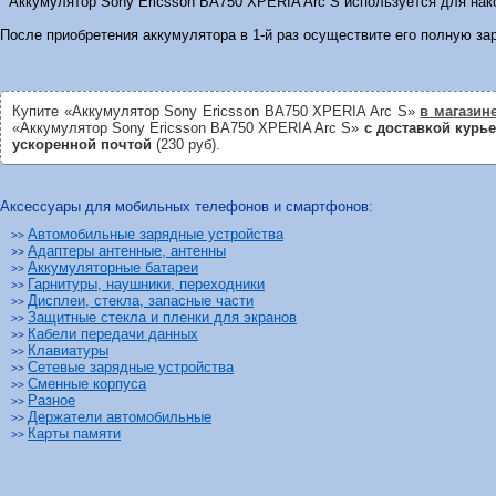
Аккумулятор Sony Ericsson BA750 XPERIA Arc S используется для нако
После приобретения аккумулятора в 1-й раз осуществите его полную за
Купите «Аккумулятор Sony Ericsson BA750 XPERIA Arc S»
в магазин
«Аккумулятор Sony Ericsson BA750 XPERIA Arc S»
с доставкой курь
ускоренной почтой
(230 руб).
Аксессуары для мобильных телефонов и смартфонов:
Автомобильные зарядные устройства
>>
Адаптеры антенные, антенны
>>
Аккумуляторные батареи
>>
Гарнитуры, наушники, переходники
>>
Дисплеи, стекла, запасные части
>>
Защитные стекла и пленки для экранов
>>
Кабели передачи данных
>>
Клавиатуры
>>
Сетевые зарядные устройства
>>
Сменные корпуса
>>
Разное
>>
Держатели автомобильные
>>
Карты памяти
>>