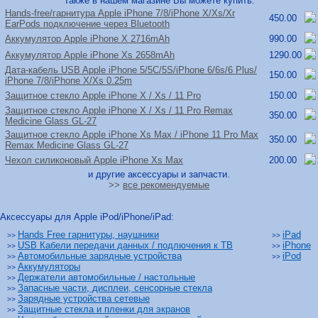
Также в нашем магазине Вы можете купить:
Hands-free/
гарнитура Apple iPhone 7/
8/
iPhone X/
Xs/
Xr
450.00
EarPods подключение через Bluetooth
Аккумулятор Apple iPhone X 2716mAh
990.00
Аккумулятор Apple iPhone Xs 2658mAh
1290.00
Дата-кабель USB Apple iPhone 5/
5C/
5S/
iPhone 6/
6s/
6 Plus/
150.00
iPhone 7/
8/
iPhone X/
Xs 0.25m
Защитное стекло Apple iPhone X /
Xs /
11 Pro
150.00
Защитное стекло Apple iPhone X /
Xs /
11 Pro Remax
350.00
Medicine Glass GL-27
Защитное стекло Apple iPhone Xs Max /
iPhone 11 Pro Max
350.00
Remax Medicine Glass GL-27
Чехол силиконовый Apple iPhone Xs Max
200.00
и другие аксессуары и запчасти.
>>
все рекомендуемые
Аксессуары для Apple iPod/iPhone/iPad:
Hands Free гарнитуры, наушники
iPad
>>
>>
USB Кабели передачи данных / подлючения к ТВ
iPhone
>>
>>
Автомобильные зарядные устройства
iPod
>>
>>
Аккумуляторы
>>
Держатели автомобильные / настольные
>>
Запасные части, дисплеи, сенсорные стекла
>>
Зарядные устройства сетевые
>>
Защитные стекла и пленки для экранов
>>