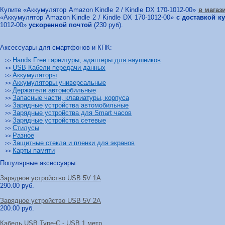
Купите «Аккумулятор Amazon Kindle 2 / Kindle DX 170-1012-00»
в магаз
«Аккумулятор Amazon Kindle 2 / Kindle DX 170-1012-00»
с доставкой к
1012-00»
ускоренной почтой
(230 руб).
Аксессуары для смартфонов и КПК:
Hands Free гарнитуры, адаптеры для наушников
>>
USB Кабели передачи данных
>>
Аккумуляторы
>>
Аккумуляторы универсальные
>>
Держатели автомобильные
>>
Запасные части, клавиатуры, корпуса
>>
Зарядные устройства автомобильные
>>
Зарядные устройства для Smart часов
>>
Зарядные устройства сетевые
>>
Стилусы
>>
Разное
>>
Защитные стекла и пленки для экранов
>>
Карты памяти
>>
Популярные аксессуары:
Зарядное устройство USB 5V 1A
290.00 руб.
Зарядное устройство USB 5V 2A
200.00 руб.
Кабель USB Type-C - USB 1 метр