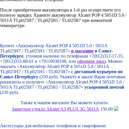
После приобретения аккумулятора в 1-й раз осуществите его
полную зарядку. Храните аккумулятор Alcatel POP 4 5051D 5.0 /
5011A TLp025H7 / TLp025H1 / TLi025B7 при комнатной
температуре.
Купите «Аккумулятор Alcatel POP 4 5051D 5.0 / 5011A
TLp025H7 / TLp025H1 / TLi025B7»
в магазине
в Санкт-
Петербурге
, уточнив наличие по телефонам +7(812)312-17-35,
+7(812)315-88-01 и +79110038108, или
оформив заказ
. Можно
заказать «Аккумулятор Alcatel POP 4 5051D 5.0 / 5011A
TLp025H7 / TLp025H1 / TLi025B7»
с доставкой курьером по
Санкт-Петербургу
(250 руб). Укажите в заказе Ваши почтовые
реквизиты и получите «Аккумулятор Alcatel POP 4 5051D 5.0 /
5011A TLp025H7 / TLp025H1 / TLi025B7»
ускоренной почтой
(230 руб).
Также в нашем магазине Вы можете купить:
Защитное стекло Alcatel A3 PLUS 3G 5011A
150.00
Аксессуары для мобильных телефонов и смартфонов: