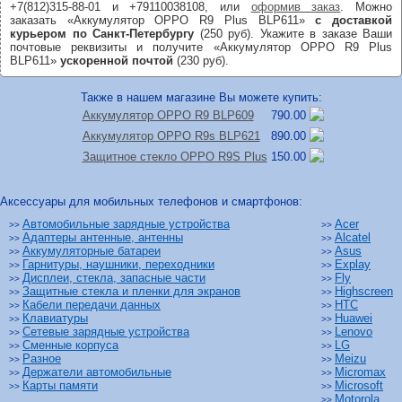
+7(812)315-88-01 и +79110038108, или
оформив заказ
. Можно
заказать «Аккумулятор OPPO R9 Plus BLP611»
с доставкой
курьером по Санкт-Петербургу
(250 руб). Укажите в заказе Ваши
почтовые реквизиты и получите «Аккумулятор OPPO R9 Plus
BLP611»
ускоренной почтой
(230 руб).
Также в нашем магазине Вы можете купить:
Аккумулятор OPPO R9 BLP609
790.00
Аккумулятор OPPO R9s BLP621
890.00
Защитное стекло OPPO R9S Plus
150.00
Аксессуары для мобильных телефонов и смартфонов:
Автомобильные зарядные устройства
Acer
>>
>>
Адаптеры антенные, антенны
Alcatel
>>
>>
Аккумуляторные батареи
Asus
>>
>>
Гарнитуры, наушники, переходники
Explay
>>
>>
Дисплеи, стекла, запасные части
Fly
>>
>>
Защитные стекла и пленки для экранов
Highscreen
>>
>>
Кабели передачи данных
HTC
>>
>>
Клавиатуры
Huawei
>>
>>
Сетевые зарядные устройства
Lenovo
>>
>>
Сменные корпуса
LG
>>
>>
Разное
Meizu
>>
>>
Держатели автомобильные
Micromax
>>
>>
Карты памяти
Microsoft
>>
>>
Motorola
>>