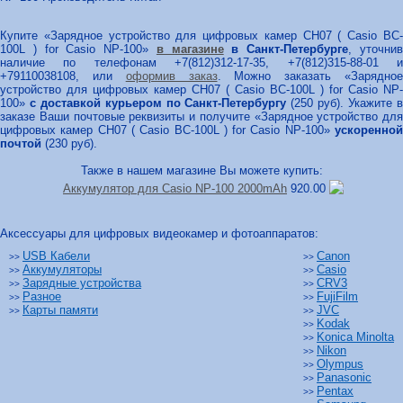
Купите «Зарядное устройство для цифровых камер СН07 ( Casio BC-
100L ) for Casio NP-100»
в магазине
в Санкт-Петербурге
, уточни
наличие по телефонам +7(812)312-17-35, +7(812)315-88-01 и
+79110038108, или
оформив заказ
. Можно заказать «Зарядно
устройство для цифровых камер СН07 ( Casio BC-100L ) for Casio NP-
100»
с доставкой курьером по Санкт-Петербургу
(250 руб). Укажите 
заказе Ваши почтовые реквизиты и получите «Зарядное устройство для
цифровых камер СН07 ( Casio BC-100L ) for Casio NP-100»
ускоренной
почтой
(230 руб).
Также в нашем магазине Вы можете купить:
Аккумулятор для Casio NP-100 2000mAh
920.00
Аксессуары для цифровых видеокамер и фотоаппаратов:
USB Кабели
Canon
>>
>>
Аккумуляторы
Casio
>>
>>
Зарядные устройства
CRV3
>>
>>
Разное
FujiFilm
>>
>>
Карты памяти
JVC
>>
>>
Kodak
>>
Konica Minolta
>>
Nikon
>>
Olympus
>>
Panasonic
>>
Pentax
>>