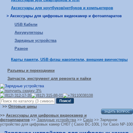
Аксессуары для ноутбуков/нетбуков и компьютеров
> Аксессуары для цифровых видеокамер и фотоаппаратов
USB Кабели
Аккумуляторы
Зарядные устройства
Разное
Карты памяти, USB флэш накопители, внешние винчестеры
Разъемы и переходники
Запчасти, инструмент для ремонта и пайки
>>
Оптовые цены
ЗАДАТЬ ВОПРОС
>>
Аксессуары для цифровых видеокамер и
фотоаппаратов
>>
Зарядные устройства
>>
Casio
>> Зарядное
устройство для цифровых камер СН07 ( Casio BC-100L ) for Casio NP-100